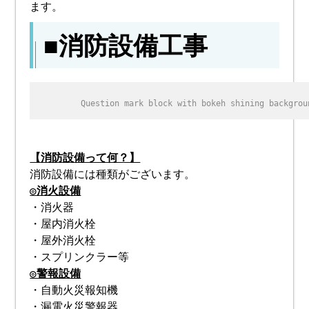
ます。
■消防設備工事
Question mark block with bokeh shining backgrou
【消防設備って何？】
消防設備には種類がございます。
◎消火設備
・消火器
・屋内消火栓
・屋外消火栓
・スプリンクラー等
◎警報設備
・自動火災報知機
・漏電火災警報器