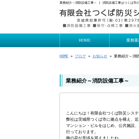
業務紹介～消防設備工事～ | 消防設備工事はつくば市
HOME
業務案
HOME
»
ブログ
»
お知らせ
» 業務紹介～消
業務紹介～消防設備工事～
こんにちは！有限会社つくば防災システ
弊社は茨城県つくば市に拠点を構え、近
マンション・ビルをはじめ、公共施設、
行っております。
梅の花が見頃を迎えましたね。