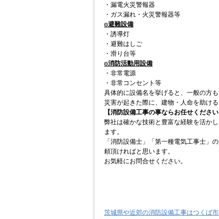
・漏電火災警報器
・ガス漏れ・火災警報器等
◎避難設備
・誘導灯
・避難はしご
・滑り台等
◎消防活動用設備
・非常電源
・非常コンセント等
具体的に設備名を挙げると、一般の方も
災害が起きた際に、建物・人命を助ける
【消防設備工事の事ならお任せください
弊社は確かな技術と豊富な経験を活かし
ます。
「消防設備士」「第一種電気工事士」の
頼頂ければと思います。
お気軽にお問合せください。
茨城県や近郊の消防設備工事はつくば市