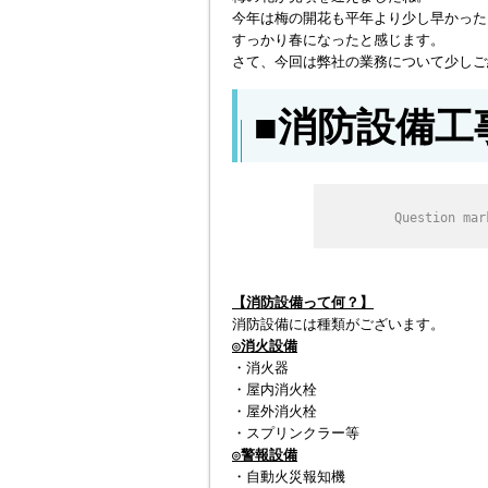
今年は梅の開花も平年より少し早かった
すっかり春になったと感じます。
さて、今回は弊社の業務について少しご
■消防設備工
Question mar
【消防設備って何？】
消防設備には種類がございます。
◎消火設備
・消火器
・屋内消火栓
・屋外消火栓
・スプリンクラー等
◎警報設備
・自動火災報知機