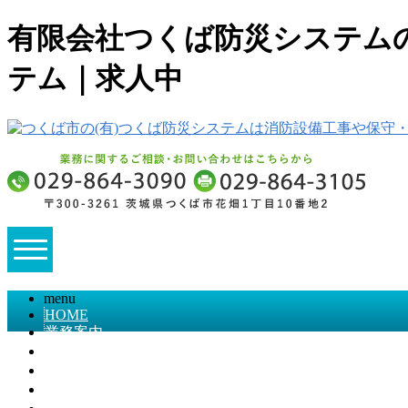
有限会社つくば防災システムの
テム｜求人中
menu
HOME
業務案内
施工実績
採用情報
会社概要